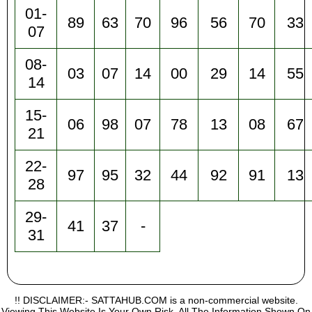
01-
89
63
70
96
56
70
33
07
08-
03
07
14
00
29
14
55
14
15-
06
98
07
78
13
08
67
21
22-
97
95
32
44
92
91
13
28
29-
41
37
-
31
!! DISCLAIMER:- SATTAHUB.COM is a non-commercial website.
Viewing This Website Is Your Own Risk, All The Information Shown On