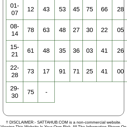
01-
12
43
53
45
75
66
28
07
08-
78
63
48
27
30
22
05
14
15-
61
48
35
36
03
41
26
21
22-
73
17
91
71
25
41
00
28
29-
75
-
30
!! DISCLAIMER:- SATTAHUB.COM is a non-commercial website.
Viewing This Website Is Your Own Risk, All The Information Shown On