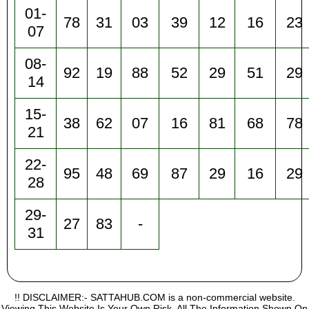
01-
78
31
03
39
12
16
23
07
08-
92
19
88
52
29
51
29
14
15-
38
62
07
16
81
68
78
21
22-
95
48
69
87
29
16
29
28
29-
27
83
-
31
!! DISCLAIMER:- SATTAHUB.COM is a non-commercial website.
Viewing This Website Is Your Own Risk, All The Information Shown On