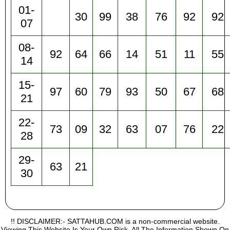
01-
30
99
38
76
92
92
07
08-
92
64
66
14
51
11
55
14
15-
97
60
79
93
50
67
68
21
22-
73
09
32
63
07
76
22
28
29-
63
21
30
!! DISCLAIMER:- SATTAHUB.COM is a non-commercial website.
Viewing This Website Is Your Own Risk, All The Information Shown On