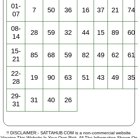
01-
7
50
36
16
37
21
74
07
08-
28
59
32
44
15
89
60
14
15-
85
68
59
82
49
62
61
21
22-
19
90
63
51
43
49
35
28
29-
31
40
26
31
!! DISCLAIMER:- SATTAHUB.COM is a non-commercial website.
Viewing This Website Is Your Own Risk, All The Information Shown On