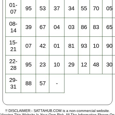
01-
95
53
37
34
55
70
05
07
08-
39
67
04
03
86
83
65
14
15-
07
42
01
81
93
10
90
21
22-
95
23
10
29
12
48
30
28
29-
88
57
-
31
!! DISCLAIMER:- SATTAHUB.COM is a non-commercial website.
Viewing This Website Is Your Own Risk, All The Information Shown On