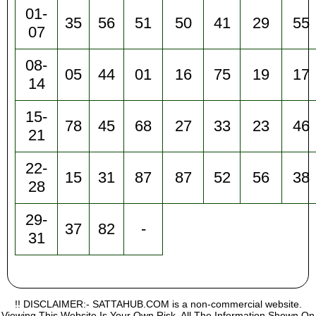
01-
35
56
51
50
41
29
55
07
08-
05
44
01
16
75
19
17
14
15-
78
45
68
27
33
23
46
21
22-
15
31
87
87
52
56
38
28
29-
37
82
-
31
!! DISCLAIMER:- SATTAHUB.COM is a non-commercial website.
Viewing This Website Is Your Own Risk, All The Information Shown On