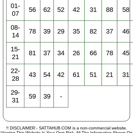
01-
56
62
52
42
31
88
58
07
08-
78
39
29
35
82
37
46
14
15-
81
37
34
26
66
78
45
21
22-
43
54
42
61
51
21
31
28
29-
59
39
-
31
!! DISCLAIMER:- SATTAHUB.COM is a non-commercial website.
Viewing This Website Is Your Own Risk, All The Information Shown On