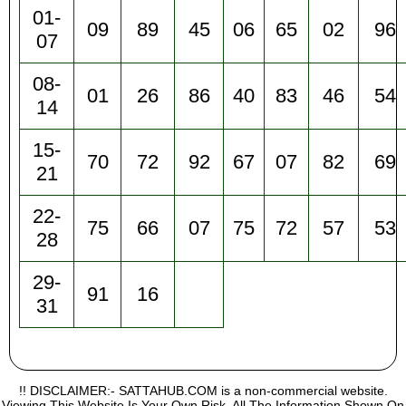
01-
09
89
45
06
65
02
96
07
08-
01
26
86
40
83
46
54
14
15-
70
72
92
67
07
82
69
21
22-
75
66
07
75
72
57
53
28
29-
91
16
31
!! DISCLAIMER:- SATTAHUB.COM is a non-commercial website.
Viewing This Website Is Your Own Risk, All The Information Shown On