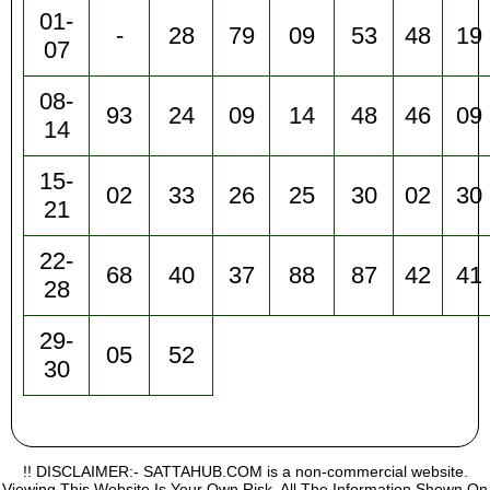
01-
-
28
79
09
53
48
19
07
08-
93
24
09
14
48
46
09
14
15-
02
33
26
25
30
02
30
21
22-
68
40
37
88
87
42
41
28
29-
05
52
30
!! DISCLAIMER:- SATTAHUB.COM is a non-commercial website.
Viewing This Website Is Your Own Risk, All The Information Shown On